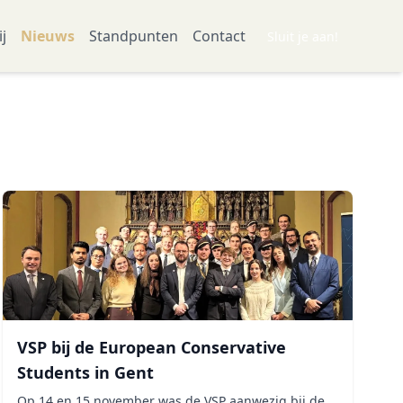
ij
Nieuws
Standpunten
Contact
Sluit je aan!
VSP bij de European Conservative
Students in Gent
Op 14 en 15 november was de VSP aanwezig bij de