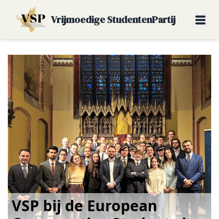
Vrijmoedige StudentenPartij
VSP bij de European