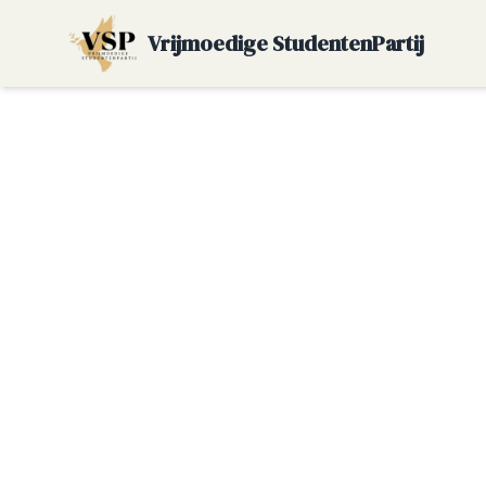
Vrijmoedige StudentenPartij