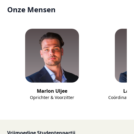
Onze Mensen
Marlon Uljee
Laur
Oprichter & Voorzitter
Coördinator
Vrijmoedige Studentenpartij