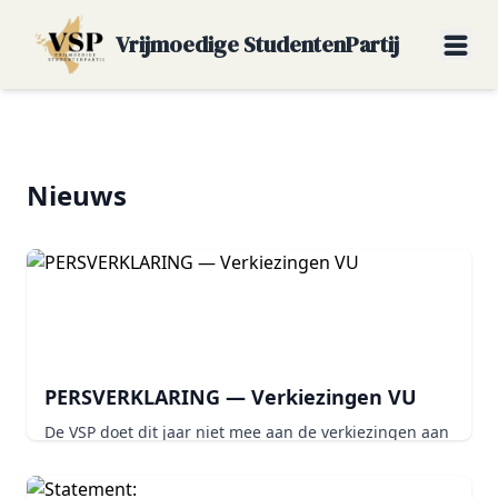
Vrijmoedige StudentenPartij
Nieuws
PERSVERKLARING — Verkiezingen VU
De VSP doet dit jaar niet mee aan de verkiezingen aan
de Vrije Universiteit AmsterdamAmsterdam, maart
2026De Vrije Studenten Partij (VSP) maakt bekend dit