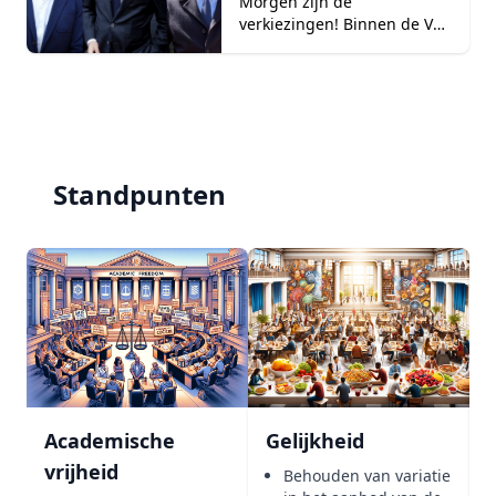
Morgen zijn de
verkiezingen! Binnen de VSP
barsten daarvoor de
discussies los. Waar de ene
op NSC ga...
Standpunten
Academische
Gelijkheid
vrijheid
Behouden van variatie