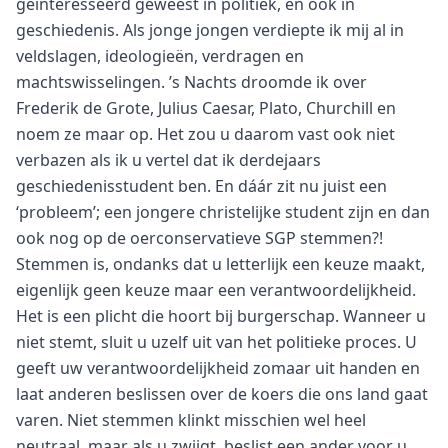
geïnteresseerd geweest in politiek, en ook in
geschiedenis. Als jonge jongen verdiepte ik mij al in
veldslagen, ideologieën, verdragen en
machtswisselingen. ’s Nachts droomde ik over
Frederik de Grote, Julius Caesar, Plato, Churchill en
noem ze maar op. Het zou u daarom vast ook niet
verbazen als ik u vertel dat ik derdejaars
geschiedenisstudent ben. En dáár zit nu juist een
‘probleem’; een jongere christelijke student zijn en dan
ook nog op de oerconservatieve SGP stemmen?!
Stemmen is, ondanks dat u letterlijk een keuze maakt,
eigenlijk geen keuze maar een verantwoordelijkheid.
Het is een plicht die hoort bij burgerschap. Wanneer u
niet stemt, sluit u uzelf uit van het politieke proces. U
geeft uw verantwoordelijkheid zomaar uit handen en
laat anderen beslissen over de koers die ons land gaat
varen. Niet stemmen klinkt misschien wel heel
neutraal, maar als u zwijgt, beslist een ander voor u.